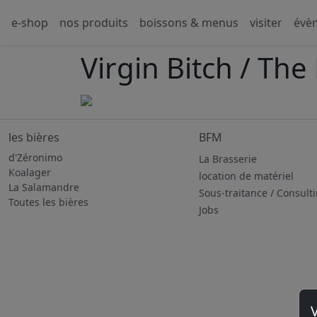
e-shop
nos produits
boissons & menus
visiter
évè
Virgin Bitch / Th
les bières
BFM
d'Zéronimo
La Brasserie
Koalager
location de matériel
La Salamandre
Sous-traitance / Consult
Toutes les bières
Jobs
V