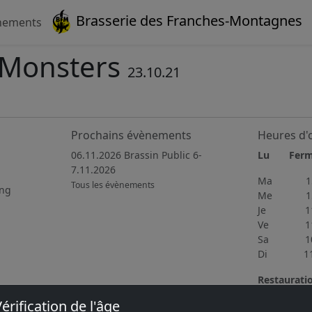
Brasserie des Franches-Montagnes
nements
e Monsters
23.10.21
Prochains évènements
Heures d'
06.11.2026 Brassin Public 6-
Lu Fer
7.11.2026
Ma 15h
Tous les évènements
ing
Me 15h
Je 11h4
Ve 11h3
Sa 10h0
Di 11h0
Restaurati
Du mercred
érification de l'âge
délicieuse 