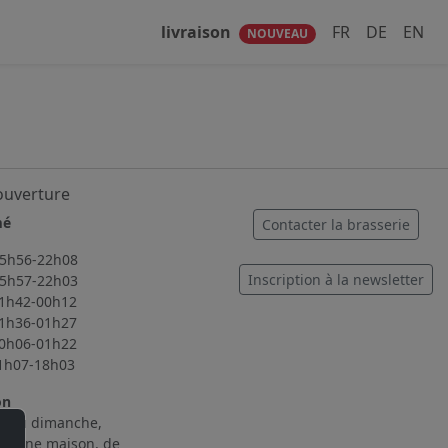
livraison
FR
DE
EN
NOUVEAU
ouverture
mé
Contacter la brasserie
56-22h08
Inscription à la newsletter
57-22h03
2-00h12
6-01h27
6-01h22
7-18h03
on
i au dimanche,
cuisine maison, de