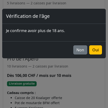
5 livraisons — 2 caisses par livraison
Dès 106,00 CHF / mois sur 5 mois
Vérification de l'âge
Livraison gratuite
Cadeau compris :
Je confirme avoir plus de 18 ans.
Caisse de 20 Koalager offerte
Pot de moutarde BFM offert
Non
Oui
Pro de l'Apéro
10 livraisons — 2 caisses par livraison
Dès 106,00 CHF / mois sur 10 mois
Livraison gratuite
Cadeau compris :
Caisse de 20 Koalager offerte
Pot de moutarde BFM offert
6 verres Koalager