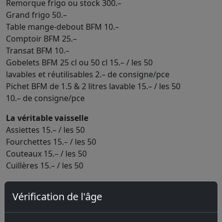
Remorque frigo ou stock 300.–
Grand frigo 50.–
Table mange-debout BFM 10.–
Comptoir BFM 25.–
Transat BFM 10.–
Gobelets BFM 25 cl ou 50 cl 15.– / les 50
lavables et réutilisables 2.– de consigne/pce
Pichet BFM de 1.5 & 2 litres lavable 15.– / les 50
10.– de consigne/pce
La véritable vaisselle
Assiettes 15.– / les 50
Fourchettes 15.– / les 50
Couteaux 15.– / les 50
Cuillères 15.– / les 50
Les bonnes binches en fûts de 20 litres
Vérification de l'âge
Il faut compter un fût de 20 litres pour 15 citadins
ou 8 Jurassiens.
La D’Zéronimo, >0.5 % vol. alc. 105.–