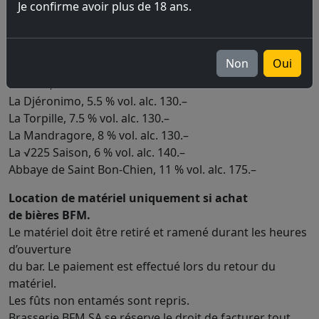
Je confirme avoir plus de 18 ans.
Koalager, 4.2 % vol. alc. 105.–
La Brouette, 5 % vol. alc. 130.–
La Salamandre, 5.5 % vol. alc. 130.–
Non
Oui
La Meule, 6 % vol. alc. 130.–
La BATS, 6 % vol. alc. 130.–
La Djéronimo, 5.5 % vol. alc. 130.–
La Torpille, 7.5 % vol. alc. 130.–
La Mandragore, 8 % vol. alc. 130.–
La √225 Saison, 6 % vol. alc. 140.–
Abbaye de Saint Bon-Chien, 11 % vol. alc. 175.–
Location de matériel uniquement si achat
de bières BFM.
Le matériel doit être retiré et ramené durant les heures
d’ouverture
du bar. Le paiement est effectué lors du retour du
matériel.
Les fûts non entamés sont repris.
Brasserie BFM SA se réserve le droit de facturer tout