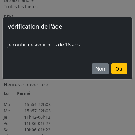
La Salamandre
Toutes les bières
BFM
Vérification de l'âge
La Brasserie
location de matériel
Sous-traitance / Consulting
Je confirme avoir plus de 18 ans.
Jobs
Prochains évènements
06.11.2026 Brassin Public 6-7.11.2026
Non
Oui
Tous les évènements
Heures d'ouverture
Lu Fermé
Ma 15h56-22h08
Me 15h57-22h03
Je 11h42-00h12
Ve 11h36-01h27
Sa 10h06-01h22