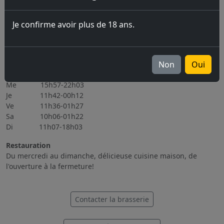
06.11.2026 Brassin Public 6-7.11.2026
Je confirme avoir plus de 18 ans.
Tous les évènements
Heures d'ouverture
Lu Fermé
Non
Oui
Ma 15h56-22h08
Me 15h57-22h03
Je 11h42-00h12
Ve 11h36-01h27
Sa 10h06-01h22
Di 11h07-18h03
Restauration
Du mercredi au dimanche, délicieuse cuisine maison, de
l'ouverture à la fermeture!
Contacter la brasserie