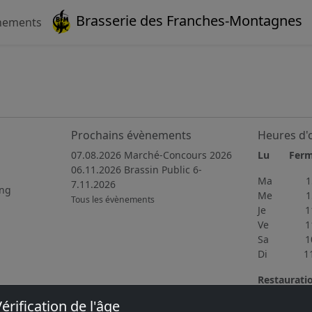
Brasserie des Franches-Montagnes
nements
Prochains évènements
Heures d'
07.08.2026 Marché-Concours 2026
Lu Fer
06.11.2026 Brassin Public 6-
Ma 15h
7.11.2026
ing
Me 15h
Tous les évènements
Je 11h4
Ve 11h3
Sa 10h0
Di 11h0
Restaurati
Du mercred
érification de l'âge
délicieuse 