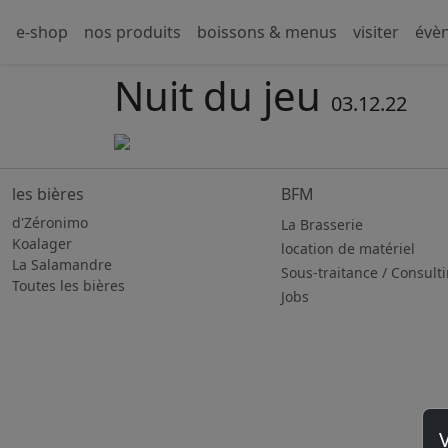
e-shop
nos produits
boissons & menus
visiter
évè
Nuit du jeu
03.12.22
les bières
BFM
d'Zéronimo
La Brasserie
Koalager
location de matériel
La Salamandre
Sous-traitance / Consult
Toutes les bières
Jobs
V