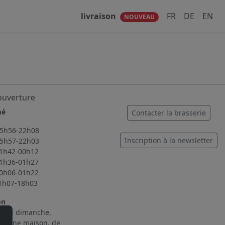
livraison
FR
DE
EN
NOUVEAU
ouverture
mé
Contacter la brasserie
56-22h08
Inscription à la newsletter
57-22h03
2-00h12
6-01h27
6-01h22
7-18h03
on
i au dimanche,
cuisine maison, de