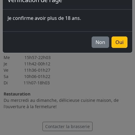
07.08.2026 Marché-Concours 2026
06.11.2026 Brassin Public 6-7.11.2026
Je confirme avoir plus de 18 ans.
Tous les évènements
Heures d'ouverture
Lu Fermé
Non
Oui
Ma 15h56-22h08
Me 15h57-22h03
Je 11h42-00h12
Ve 11h36-01h27
Sa 10h06-01h22
Di 11h07-18h03
Restauration
Du mercredi au dimanche, délicieuse cuisine maison, de
l'ouverture à la fermeture!
Contacter la brasserie