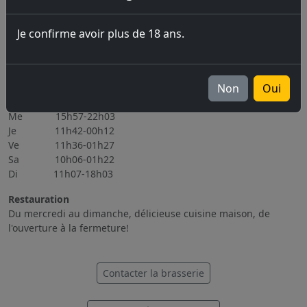
06.11.2026 Brassin Public 6-7.11.2026
Je confirme avoir plus de 18 ans.
Tous les évènements
Heures d'ouverture
Lu Fermé
Non
Oui
Ma 15h56-22h08
Me 15h57-22h03
Je 11h42-00h12
Ve 11h36-01h27
Sa 10h06-01h22
Di 11h07-18h03
Restauration
Du mercredi au dimanche, délicieuse cuisine maison, de
l'ouverture à la fermeture!
Contacter la brasserie