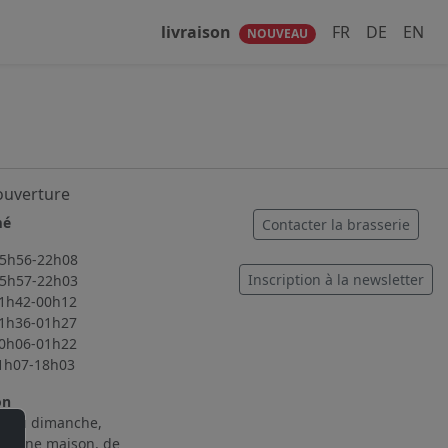
livraison
FR
DE
EN
NOUVEAU
ouverture
mé
Contacter la brasserie
56-22h08
Inscription à la newsletter
57-22h03
2-00h12
6-01h27
6-01h22
7-18h03
on
i au dimanche,
cuisine maison, de