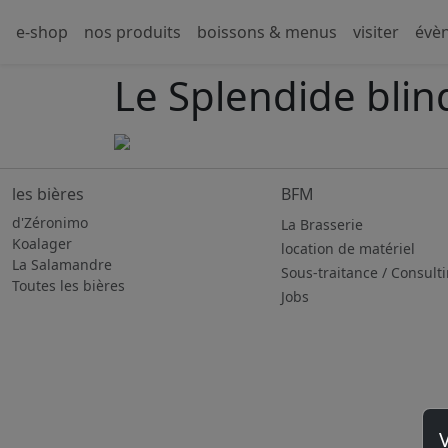
e-shop
nos produits
boissons & menus
visiter
évè
Le Splendide blin
les bières
BFM
d'Zéronimo
La Brasserie
Koalager
location de matériel
La Salamandre
Sous-traitance / Consult
Toutes les bières
Jobs
V