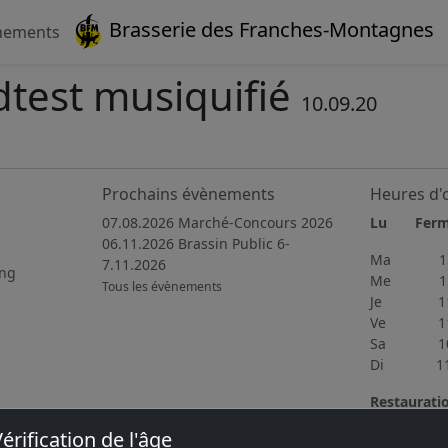
Brasserie des Franches-Montagnes
nements
dtest musiquifié
10.09.20
Prochains évènements
Heures d'
07.08.2026 Marché-Concours 2026
Lu Fer
06.11.2026 Brassin Public 6-
Ma 15h
7.11.2026
ing
Me 15h
Tous les évènements
Je 11h4
Ve 11h3
Sa 10h0
Di 11h0
Restaurati
Du mercred
érification de l'âge
délicieuse 