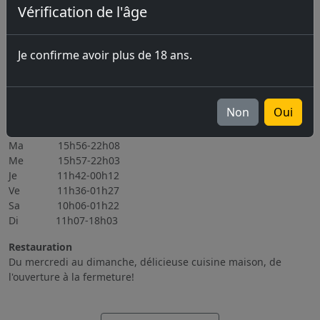
Vérification de l'âge
Prochains évènements
07.08.2026 Marché-Concours 2026
Je confirme avoir plus de 18 ans.
06.11.2026 Brassin Public 6-7.11.2026
Tous les évènements
Heures d'ouverture
Non
Oui
Lu Fermé
Ma 15h56-22h08
Me 15h57-22h03
Je 11h42-00h12
Ve 11h36-01h27
Sa 10h06-01h22
Di 11h07-18h03
Restauration
Du mercredi au dimanche, délicieuse cuisine maison, de
l'ouverture à la fermeture!