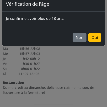
Vérification de l'âge
Prochains évènements
07.08.2026 Marché-Concours 2026
Je confirme avoir plus de 18 ans.
06.11.2026 Brassin Public 6-7.11.2026
Tous les évènements
Heures d'ouverture
Non
Oui
Lu Fermé
Ma 15h56-22h08
Me 15h57-22h03
Je 11h42-00h12
Ve 11h36-01h27
Sa 10h06-01h22
Di 11h07-18h03
Restauration
Du mercredi au dimanche, délicieuse cuisine maison, de
l'ouverture à la fermeture!