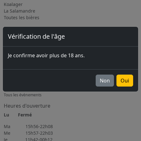
Koalager
La Salamandre
Toutes les bières
BFM
Vérification de l'âge
La Brasserie
location de matériel
Sous-traitance / Consulting
Je confirme avoir plus de 18 ans.
Jobs
Prochains évènements
Non
Oui
07.08.2026 Marché-Concours 2026
06.11.2026 Brassin Public 6-7.11.2026
Tous les évènements
Heures d'ouverture
Lu Fermé
Ma 15h56-22h08
Me 15h57-22h03
Je 11h42-00h12