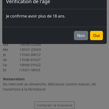
Vérification de l'âge
Prochains évènements
06.11.2026 Brassin Public 6-7.11.2026
Je confirme avoir plus de 18 ans.
Tous les évènements
Heures d'ouverture
Non
Oui
Lu Fermé
Ma 15h56-22h08
Me 15h57-22h03
Je 11h42-00h12
Ve 11h36-01h27
Sa 10h06-01h22
Di 11h07-18h03
Restauration
Du mercredi au dimanche, délicieuse cuisine maison, de
l'ouverture à la fermeture!
Contacter la brasserie