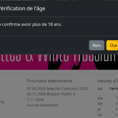
érification de l'âge
e confirme avoir plus de 18 ans.
Non
Oui
Prochains évènements
Heures d'
07.08.2026 Marché-Concours 2026
Lu Fer
06.11.2026 Brassin Public 6-
Ma 15h
7.11.2026
ing
Me 15h
Tous les évènements
Je 11h4
Ve 11h3