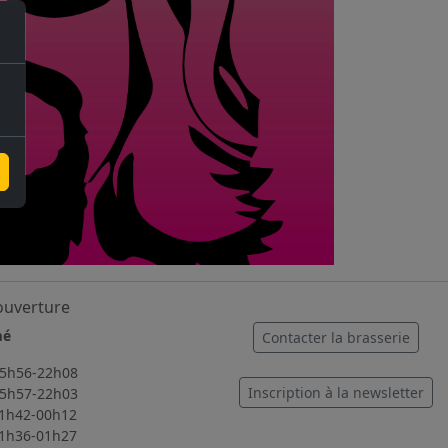
ouverture
mé
Contacter la brasserie
56-22h08
Inscription à la newsletter
57-22h03
2-00h12
6-01h27