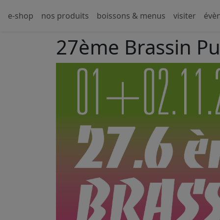
e-shop
nos produits
boissons & menus
visiter
évè
27ème Brassin Pu