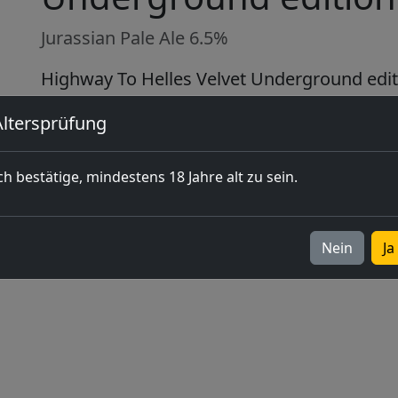
Jurassian Pale Ale 6.5%
Highway To Helles Velvet Underground edit
Mit dem cremigen Hafer von Jura, fruchtig, 
Altersprüfung
Verfügbar als 33cl, Fass (20 Liter)
ch bestätige, mindestens 18 Jahre alt zu sein.
Nein
Ja