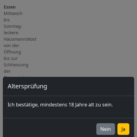
Essen
Mittwoch
bis
Sonntag:
leckere
Hausmannskost
von der
Öffnung
bis zur
Schliessung
der
Brasserie!
Altersprüfung
Die Brauerei
Ich bestätige, mindestens 18 Jahre alt zu sein.
kontaktieren
Newsletter
Anmeldung
Nein
Ja