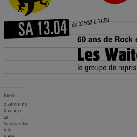
Biere
d'Zéronimo
Koalager
La
Salamandre
Alle
Biere