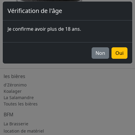
Vérification de l'âge
Je confirme avoir plus de 18 ans.
Barrel aged strong sour ale 11%
Non
Oui
Aged for 12 months in Sherry cask
les bières
d'Zéronimo
Koalager
La Salamandre
Toutes les bières
BFM
La Brasserie
location de matériel