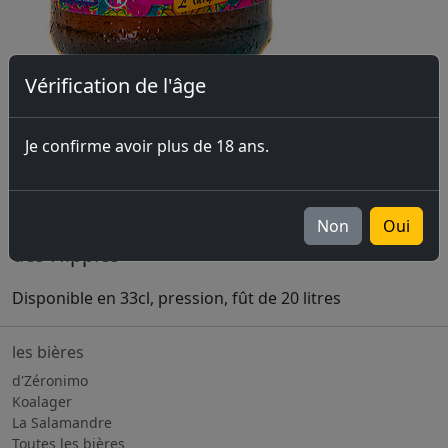
Vérification de l'âge
Je confirme avoir plus de 18 ans.
Jurassian Pale Ale 6%
Highway To Helles LIBERTY edition.
White Jurassian Pale Ale aux agrumes, L’(h)ipa
Non
Oui
des Hippies
Disponible en 33cl, pression, fût de 20 litres
les bières
d'Zéronimo
Koalager
La Salamandre
Toutes les bières